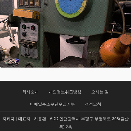
회사소개
개인정보취급방침
오시는 길
이메일주소무단수집거부
견적요청
지키다
| 대표자 : 하용환 | ADD.인천광역시 부평구 부평북로 308(갈산
동) 2층