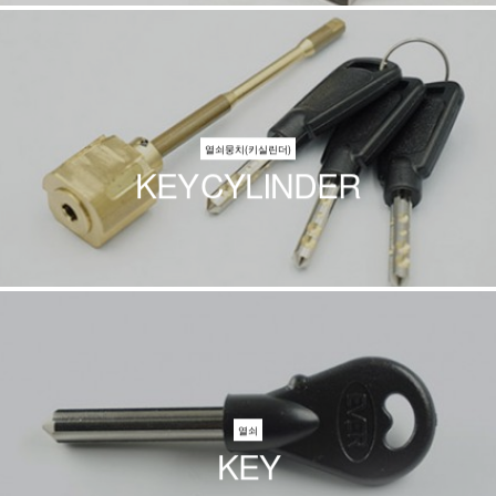
열쇠뭉치(키실린더)
KEY CYLINDER
열쇠
KEY